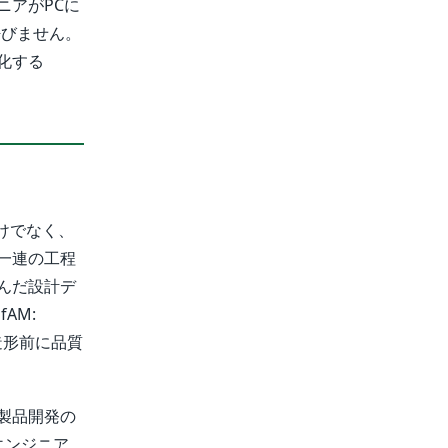
ニアがPCに
呼びません。
化する
けでなく、
一連の工程
んだ設計デ
AM:
って造形前に品質
製品開発の
エンジニア