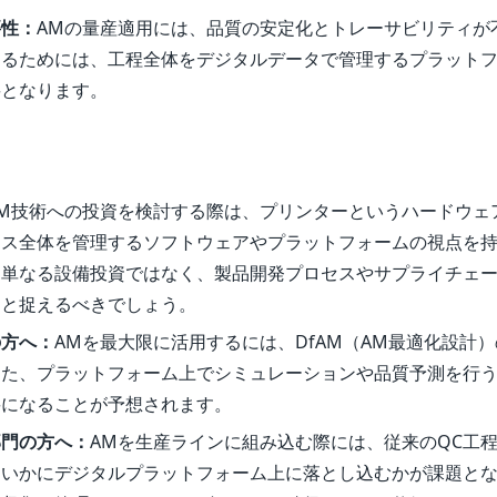
要性：
AMの量産適用には、品質の安定化とトレーサビリティが
するためには、工程全体をデジタルデータで管理するプラット
要となります。
AM技術への投資を検討する際は、プリンターというハードウェ
セス全体を管理するソフトウェアやプラットフォームの視点を
は単なる設備投資ではなく、製品開発プロセスやサプライチェ
資と捉えるべきでしょう。
の方へ：
AMを最大限に活用するには、DfAM（AM最適化設計
また、プラットフォーム上でシミュレーションや品質予測を行
要になることが予想されます。
部門の方へ：
AMを生産ラインに組み込む際には、従来のQC工
、いかにデジタルプラットフォーム上に落とし込むかが課題と