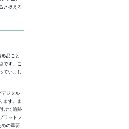
ると捉える
造形品ごと
点です。こ
っていまし
がデジタル
ります。ま
付けて追跡
プラットフ
ための重要