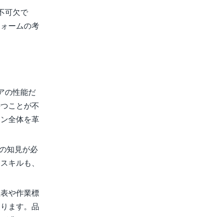
不可欠で
フォームの考
アの性能だ
持つことが不
ーン全体を革
）の知見が必
うスキルも、
程表や作業標
なります。品