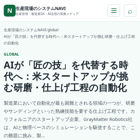
本文へ移動
生産現場のシステムNAVI
⌕
N
生産管理・製造業DX・AI活用の実務メディア
生産現場のシステムNAVI
/
global
/
AIが「匠の技」を代替する時代へ：米スタートアップが挑む研磨・仕上げ工程
の自動化
GLOBAL
AIが「匠の技」を代替する時
代へ：米スタートアップが挑
む研磨・仕上げ工程の自動化
製造業において自動化が最も困難とされる領域の一つが、研磨
やサンディングといった熟練技能を要する仕上げ工程です。カ
リフォルニアのスタートアップ企業、GrayMatter Robotics社
は、AIと物理ベースのシミュレーションを駆使することで、こ
の難題に挑み、製...