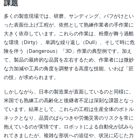
課題
多くの製造現場では、研磨、サンディング、バフがけとい
った表面仕上げ工程が、依然として熟練作業者の手作業に
大きく依存しています。これらの作業は、粉塵が舞う過酷
な環境（Dirty）、単調な繰り返し（Dull）、そして時に危
険を伴う（Dangerous）「3D」作業の典型例です。加え
て、製品の最終的な品質を左右するため、作業者には微妙
な力加減や工具の角度を調整する高度な技能、いわば「匠
の技」が求められます。
しかしながら、日本の製造業が直面しているのと同様に、
米国でも熟練工の高齢化と後継者不足は深刻な課題となっ
ています。結果として、これらの工程は生産全体のボトル
ネックとなり、品質のばらつきや労働災害のリスクを常に
抱えているのが実情です。ロボットによる自動化が試みら
れてきましたが、複雑な形状への追従や、状況に応じた力