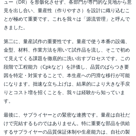
ュー（DR）を形骸化させず、各部門が専門的な見地から意
見を出し合い、量産性（作りやすさ）を設計に織り込むこ
とが極めて重要です。これを我々は「源流管理」と呼んで
きました。
第二に、量産試作の重要性です。量産で使う本番の設備、
金型、材料、作業方法を用いて試作品を流し、そこで初め
て見えてくる課題を徹底的に洗い出すプロセスです。この
段階で工程能力（Cpkなど）を評価し、品質のばらつき要
因を特定・対策することで、本生産への円滑な移行が可能
になります。拙速な立ち上げは、結果的により大きな手戻
りとコスト増を招くことを、我々は経験から知っていま
す。
最後に、サプライヤーとの緊密な連携です。量産は自社だ
けで完結するものではありません。特に重要な部品を供給
するサプライヤーの品質保証体制や生産能力は、自社の製