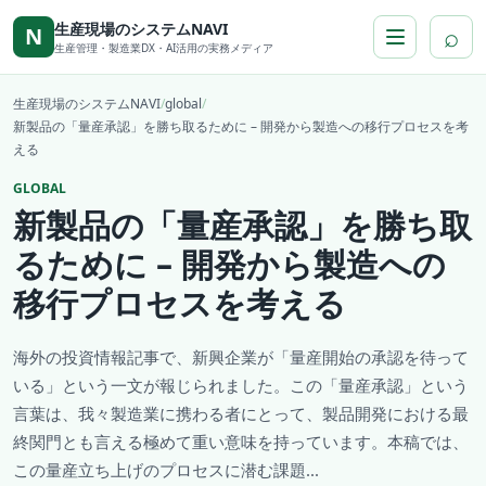
本文へ移動
生産現場のシステムNAVI
⌕
N
生産管理・製造業DX・AI活用の実務メディア
生産現場のシステムNAVI
/
global
/
新製品の「量産承認」を勝ち取るために – 開発から製造への移行プロセスを考
える
GLOBAL
新製品の「量産承認」を勝ち取
るために – 開発から製造への
移行プロセスを考える
海外の投資情報記事で、新興企業が「量産開始の承認を待って
いる」という一文が報じられました。この「量産承認」という
言葉は、我々製造業に携わる者にとって、製品開発における最
終関門とも言える極めて重い意味を持っています。本稿では、
この量産立ち上げのプロセスに潜む課題...