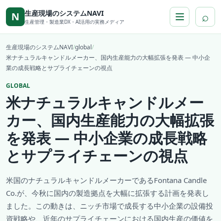
本文へ移動
生産現場のシステムNAVI
⌕
N
生産管理・製造業DX・AI活用の実務メディア
生産現場のシステムNAVI
/
global
/
米ナチュラルキャンドルメーカー、国内生産能力の大幅拡張を発表 — 中小企
業の成長戦略とサプライチェーンの視点
GLOBAL
米ナチュラルキャンドルメー
カー、国内生産能力の大幅拡張
を発表 — 中小企業の成長戦略
とサプライチェーンの視点
米国のナチュラルキャンドルメーカーであるFontana Candle
Co.が、今秋に国内の製造拠点を大幅に拡張する計画を発表し
ました。この動きは、ニッチ市場で成長する中小企業の設備投
資戦略や、近年のサプライチェーンにおける国内生産の価値を