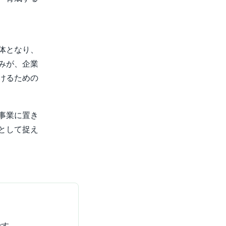
体となり、
みが、企業
けるための
事業に置き
として捉え
です