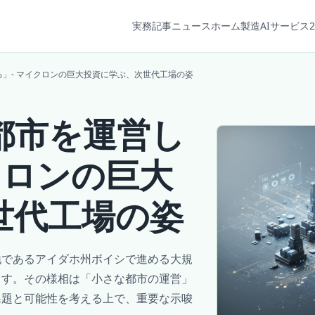
実務記事
ニュース
ホーム
製造AIサービス2
」- マイクロンの巨大投資に学ぶ、次世代工場の姿
都市を運営し
クロンの巨大
世代工場の姿
地であるアイダホ州ボイシで進める大規
ます。その様相は「小さな都市の運営」
課題と可能性を考える上で、重要な示唆