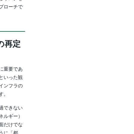
プローチで
の再定
に重要であ
といった観
インフラの
す。
過できない
ネルギー）
面だけでな
うに「都