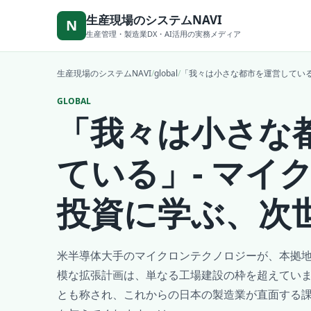
本文へ移動
生産現場のシステムNAVI
N
生産管理・製造業DX・AI活用の実務メディア
生産現場のシステムNAVI
/
global
/
「我々は小さな都市を運営している
GLOBAL
「我々は小さな
ている」- マイ
投資に学ぶ、次
米半導体大手のマイクロンテクノロジーが、本拠
模な拡張計画は、単なる工場建設の枠を超えてい
とも称され、これからの日本の製造業が直面する