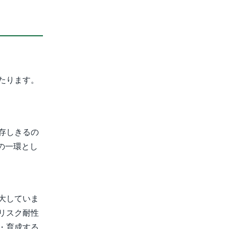
たります。
存しきるの
の一環とし
大していま
リスク耐性
・育成する