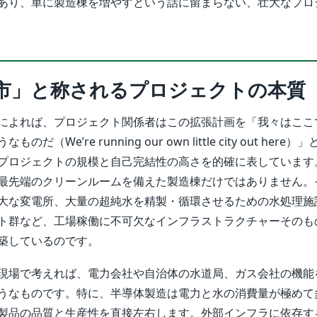
あり、単に製造棟を増やすという話に留まらない、壮大なプロ
市」と称されるプロジェクトの本質
によれば、プロジェクト関係者はこの拡張計画を「我々はここ
（We’re running our own little city out her
プロジェクトの規模と自己完結性の高さを的確に表しています
最先端のクリーンルームを備えた製造棟だけではありません。
大な変電所、大量の超純水を精製・循環させるための水処理施
ト群など、工場稼働に不可欠なインフラストラクチャーそのも
築しているのです。
現場で考えれば、電力会社や自治体の水道局、ガス会社の機能
うなものです。特に、半導体製造は電力と水の消費量が極めて
製品の品質と生産性を直接左右します。外部インフラに依存す