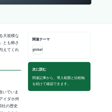
る大規模な
関連テーマ
」とも称さ
与えてくれ
global
次に読む
関連記事から、導入範囲と比較軸
を続けて確認できます。
急いでいま
アイダホ州
同社の歴史