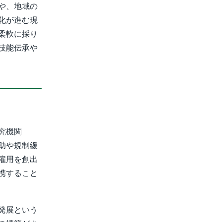
や、地域の
化が進む現
柔軟に採り
技能伝承や
究機関
助や規制緩
雇用を創出
携すること
発展という