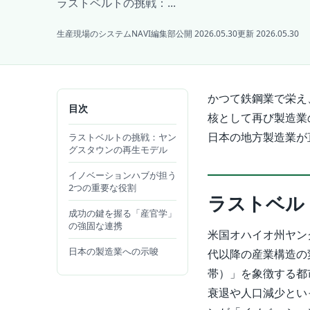
ラストベルトの挑戦：...
生産現場のシステムNAVI編集部
公開 2026.05.30
更新 2026.05.30
かつて鉄鋼業で栄え
目次
核として再び製造業
日本の地方製造業が
ラストベルトの挑戦：ヤン
グスタウンの再生モデル
イノベーションハブが担う
2つの重要な役割
ラストベル
成功の鍵を握る「産官学」
の強固な連携
米国オハイオ州ヤン
日本の製造業への示唆
代以降の産業構造の
帯）」を象徴する都
衰退や人口減少とい