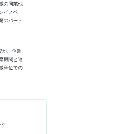
域の同業他
ンイノベー
発のパート
資が、企業
育機関と連
域単位での
です