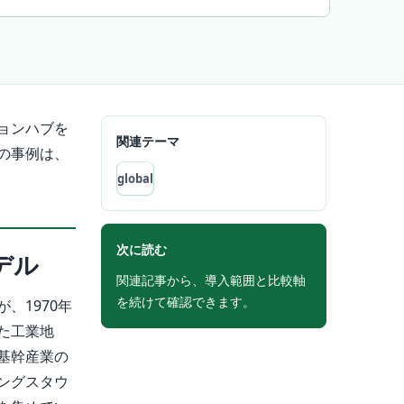
ョンハブを
関連テーマ
の事例は、
global
次に読む
デル
関連記事から、導入範囲と比較軸
を続けて確認できます。
、1970年
た工業地
基幹産業の
ングスタウ