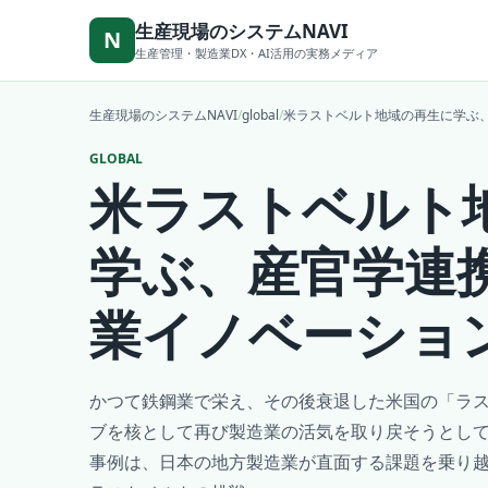
本文へ移動
生産現場のシステムNAVI
N
生産管理・製造業DX・AI活用の実務メディア
生産現場のシステムNAVI
/
global
/
米ラストベルト地域の再生に学ぶ
GLOBAL
米ラストベルト
学ぶ、産官学連
業イノベーショ
かつて鉄鋼業で栄え、その後衰退した米国の「ラ
ブを核として再び製造業の活気を取り戻そうとし
事例は、日本の地方製造業が直面する課題を乗り