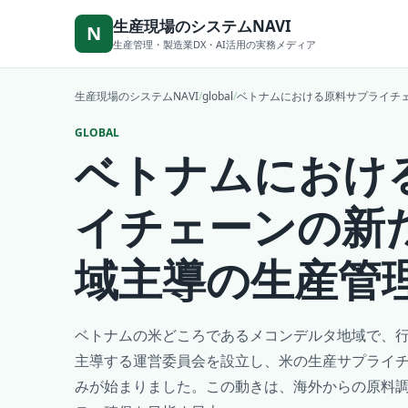
本文へ移動
生産現場のシステムNAVI
N
生産管理・製造業DX・AI活用の実務メディア
生産現場のシステムNAVI
/
global
/
ベトナムにおける原料サプライチ
GLOBAL
ベトナムにおけ
イチェーンの新
域主導の生産管
ベトナムの米どころであるメコンデルタ地域で、
主導する運営委員会を設立し、米の生産サプライ
みが始まりました。この動きは、海外からの原料