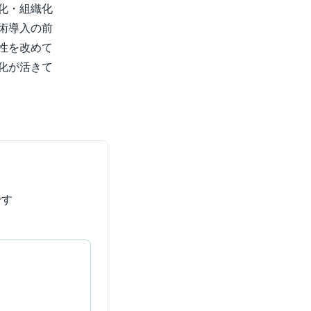
化・組織化
術導入の前
性を改めて
化が活きて
です