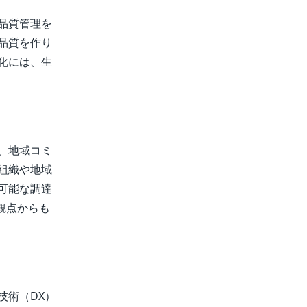
品質管理を
品質を作り
化には、生
、地域コミ
組織や地域
可能な調達
観点からも
技術（DX）