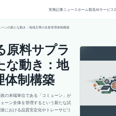
実務記事
ニュース
ホーム
製造AIサービス2
ェーンの新たな動き：地域主導の生産管理体制構築
る原料サプラ
たな動き：地
理体制構築
行政の末端単位である「コミューン」が
チェーン全体を管理するという新たな試
調達における品質安定化やトレーサビリ