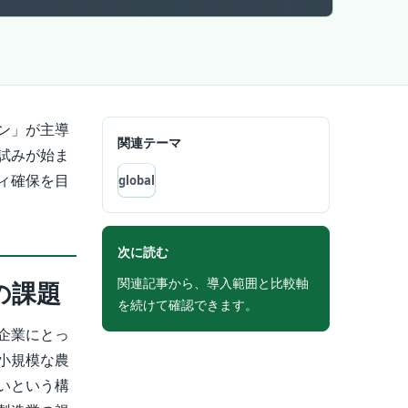
ン」が主導
関連テーマ
試みが始ま
ィ確保を目
global
次に読む
関連記事から、導入範囲と比較軸
の課題
を続けて確認できます。
企業にとっ
小規模な農
いという構