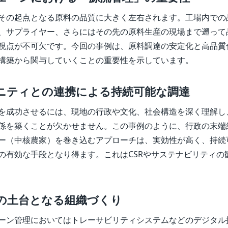
その起点となる原料の品質に大きく左右されます。工場内での
、サプライヤー、さらにはその先の原料生産の現場まで遡って
視点が不可欠です。今回の事例は、原料調達の安定化と高品質
構築から関与していくことの重要性を示しています。
ュニティとの連携による持続可能な調達
を成功させるには、現地の行政や文化、社会構造を深く理解し
係を築くことが欠かせません。この事例のように、行政の末端
ー（中核農家）を巻き込むアプローチは、実効性が高く、持続
の有効な手段となり得ます。これはCSRやサステナビリティの
化の土台となる組織づくり
ーン管理においてはトレーサビリティシステムなどのデジタル