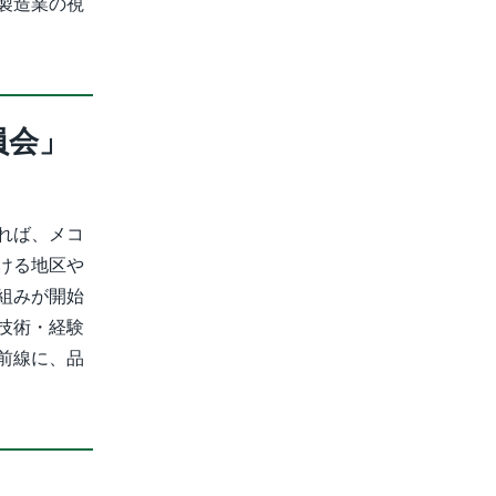
製造業の視
員会」
れば、メコ
ける地区や
組みが開始
技術・経験
前線に、品