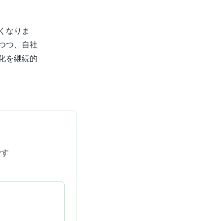
くなりま
つつ、自社
化を継続的
です