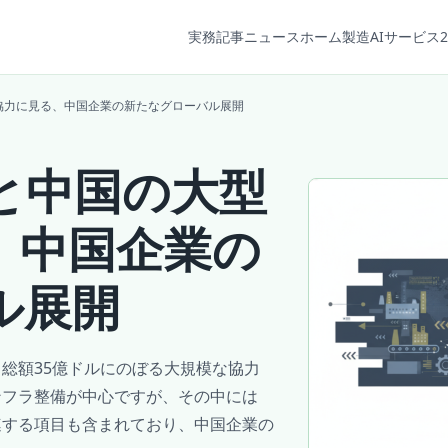
実務記事
ニュース
ホーム
製造AIサービス2
協力に見る、中国企業の新たなグローバル展開
と中国の大型
、中国企業の
ル展開
総額35億ドルにのぼる大規模な協力
ンフラ整備が中心ですが、その中には
連する項目も含まれており、中国企業の