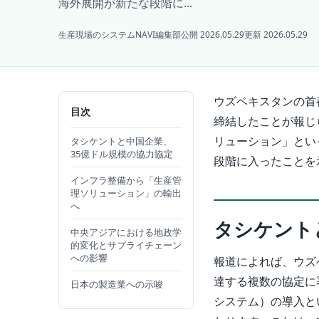
海外展開が新たな段階に...
生産現場のシステムNAVI編集部
公開 2026.05.29
更新 2026.05.29
ウズベキスタンの首
目次
締結したことが報じ
リューション」とい
タシケントと中国企業、
35億ドル規模の協力協定
段階に入ったことを
インフラ整備から「生産管
理ソリューション」の輸出
へ
タシケント
中央アジアにおける地政学
的変化とサプライチェーン
への影響
報道によれば、ウズ
達する複数の協定に
日本の製造業への示唆
システム）の導入と