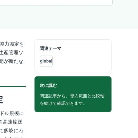
協力協定を
関連テーマ
生産管理ソ
開が新たな
global
次に読む
関連記事から、導入範囲と比較軸
定
を続けて確認できます。
ドル規模に
ス高速輸送
で多岐にわ