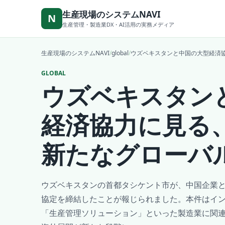
本文へ移動
生産現場のシステムNAVI
N
生産管理・製造業DX・AI活用の実務メディア
生産現場のシステムNAVI
/
global
/
ウズベキスタンと中国の大型経済
GLOBAL
ウズベキスタン
経済協力に見る
新たなグローバ
ウズベキスタンの首都タシケント市が、中国企業と
協定を締結したことが報じられました。本件はイ
「生産管理ソリューション」といった製造業に関