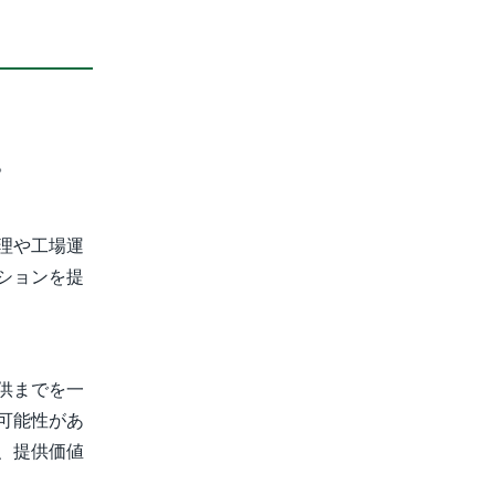
。
理や工場運
ションを提
供までを一
可能性があ
、提供価値