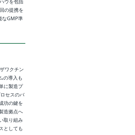
ウハウを包括
今回の提携を
なGMP準
ンザワクチン
ムの導入も
単に製造プ
プロセスのバ
成功の鍵を
製造拠点へ
い取り組み
スとしても