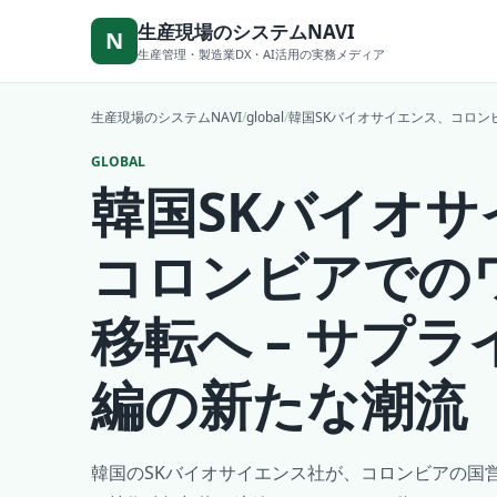
本文へ移動
生産現場のシステムNAVI
N
生産管理・製造業DX・AI活用の実務メディア
生産現場のシステムNAVI
/
global
/
韓国SKバイオサイエンス、コロン
GLOBAL
韓国SKバイオサ
コロンビアでの
移転へ – サプ
編の新たな潮流
韓国のSKバイオサイエンス社が、コロンビアの国営