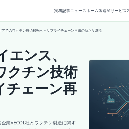
実務記事
ニュース
ホーム
製造AIサービス2
ビアでのワクチン技術移転へ – サプライチェーン再編の新たな潮流
イエンス、
ワクチン技術
ライチェーン再
企業VECOL社とワクチン製造に関す