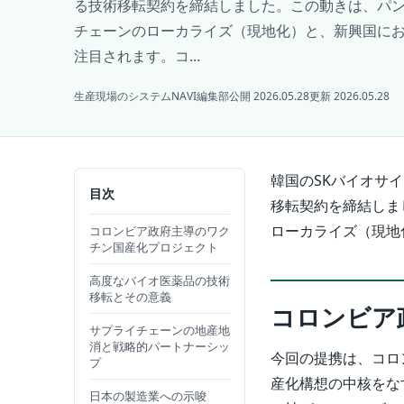
る技術移転契約を締結しました。この動きは、パ
チェーンのローカライズ（現地化）と、新興国に
注目されます。コ...
生産現場のシステムNAVI編集部
公開 2026.05.28
更新 2026.05.28
韓国のSKバイオサ
目次
移転契約を締結しま
ローカライズ（現地
コロンビア政府主導のワク
チン国産化プロジェクト
高度なバイオ医薬品の技術
移転とその意義
コロンビア
サプライチェーンの地産地
消と戦略的パートナーシッ
今回の提携は、コロン
プ
産化構想の中核をな
日本の製造業への示唆