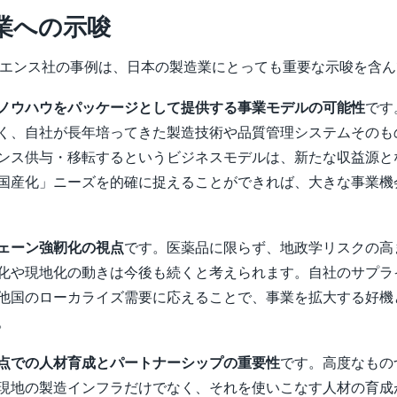
業への示唆
イエンス社の事例は、日本の製造業にとっても重要な示唆を含
ノウハウをパッケージとして提供する事業モデルの可能性
です
く、自社が長年培ってきた製造技術や品質管理システムそのも
ンス供与・移転するというビジネスモデルは、新たな収益源と
国産化」ニーズを的確に捉えることができれば、大きな事業機
ェーン強靭化の視点
です。医薬品に限らず、地政学リスクの高
化や現地化の動きは今後も続くと考えられます。自社のサプラ
他国のローカライズ需要に応えることで、事業を拡大する好機
。
点での人材育成とパートナーシップの重要性
です。高度なもの
現地の製造インフラだけでなく、それを使いこなす人材の育成