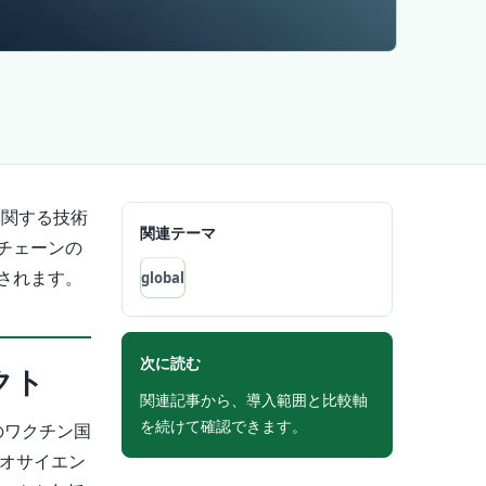
に関する技術
関連テーマ
チェーンの
されます。
global
次に読む
クト
関連記事から、導入範囲と比較軸
を続けて確認できます。
のワクチン国
イオサイエン