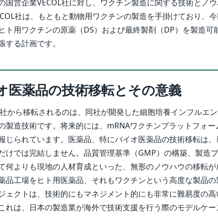
の国営企業VECOL社に対し、ワクチン製造に関する技術とノ
ECOL社は、もともと動物用ワクチンの製造を手掛けており、
ヒト用ワクチンの原薬（DS）および最終製剤（DP）を製造可能
張する計画です。
オ医薬品の技術移転とその意義
ス社から移転されるのは、同社が開発した細胞培養インフルエ
の製造技術です。将来的には、mRNAワクチンプラットフォー
報じられています。医薬品、特にバイオ医薬品の技術移転は、
だけでは完結しません。品質管理基準（GMP）の構築、製造
て何よりも現地の人材育成といった、無形のノウハウの移転が
薬品工場をヒト用医薬品、それもワクチンという高度な製品の
ジェクトは、技術的にもマネジメント的にも非常に難易度の高
これは、日本の製造業が海外で技術支援を行う際のモデルケー