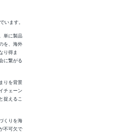
んでいます。
。単に製品
のを、海外
なり得ま
会に繋がる
まりを背景
イチェーン
と捉えるこ
づくりを海
が不可欠で