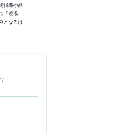
術指導や品
つ「現場
みとなるは
です