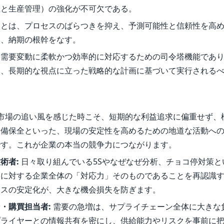
性と生産管理）の強化が不可欠である。
」とは、プロセスのばらつきを抑え、予測可能性と信頼性を高
ト、納期の根幹をなす。
、需要変動に柔軟かつ効率的に対応するための司令塔機能であ
く、長期的な視点に立った戦略的な計画に基づいて実行される
市場の追い風を感じた時こそ、短期的な利益追求に偏重せず、
設備保全といった、現場の安定性を高めるための地道な活動へ
です。これが企業の本当の競争力につながります。
術者:
日々取り組んでいる5Sやなぜなぜ分析、チョコ停対策と
動に対する企業全体の「対応力」そのものであることを再認識
セスの安定化が、大きな機会損失を防ぎます。
・購買担当者:
需要の急増は、サプライチェーン全体に大きな
プライヤーとの情報共有を密にし、供給能力やリスクを事前に