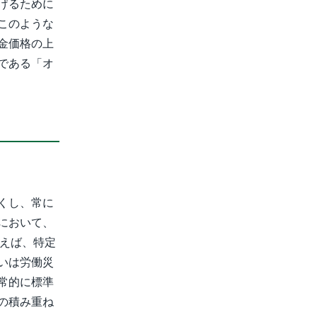
げるために
このような
金価格の上
である「オ
。
くし、常に
において、
例えば、特定
いは労働災
常的に標準
の積み重ね