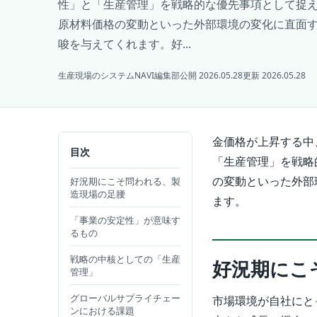
性」と「生産管理」を戦略的な優先事項として捉
原材料価格の変動といった外部環境の変化に直面
唆を与えてくれます。好...
生産現場のシステムNAVI編集部
公開 2026.05.28
更新 2026.05.28
金価格が上昇する中
目次
「生産管理」を戦略
の変動といった外部
好況期にこそ問われる、製
造現場の足腰
ます。
「事業の安定性」が意味す
るもの
戦略の中核としての「生産
好況期にこ
管理」
グローバルサプライチェー
市場環境が自社にと
ンにおける課題