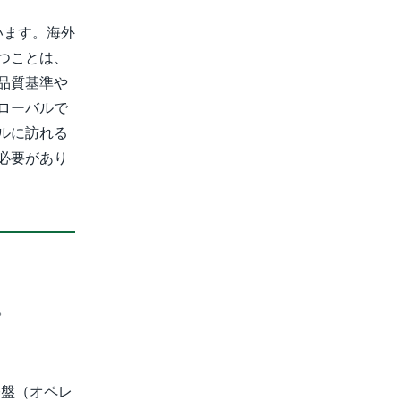
ています。海外
つことは、
品質基準や
ローバルで
ルに訪れる
必要があり
。
基盤（オペレ