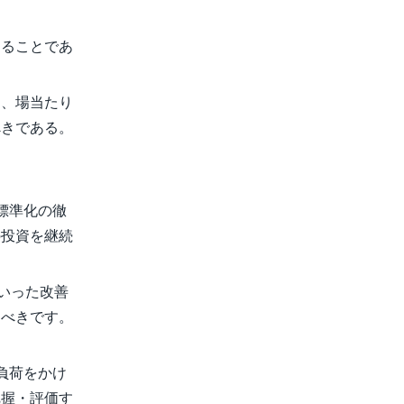
めることであ
り、場当たり
べきである。
標準化の徹
の投資を継続
いった改善
すべきです。
負荷をかけ
把握・評価す