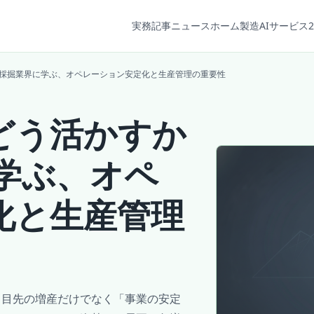
実務記事
ニュース
ホーム
製造AIサービス2
金採掘業界に学ぶ、オペレーション安定化と生産管理の重要性
どう活かすか
学ぶ、オペ
化と生産管理
、目先の増産だけでなく「事業の安定