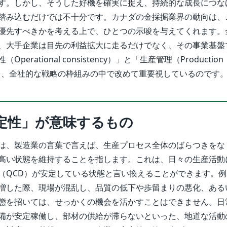
す。しかし、そうした好機を確実に捉え、持続的な成長につな
踏み込むだけでは不十分です。カナダの金採掘業界の動向は、
優先すべきかを考える上で、ひとつの示唆を与えてくれます。
、大手企業は目先の利益拡大に走るだけでなく、その事業基盤
erational consistency）」と「生産管理（Production
）」を、全社的な戦略の枠組みの中で改めて重要視しているのです
定性」が意味するもの
は、製造業の言葉で言えば、生産プロセス全体のばらつきをな
高い状態を維持することを指します。これは、日々の生産活動
（QCD）が安定している状態と言い換えることができます。
増した際、現場が混乱し、品質の低下や歩留まりの悪化、ある
態を招いては、せっかくの機会を活かすことはできません。日
備が安定稼働し、部材の供給が滞らないといった、地道な活動