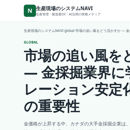
本文へ移動
生産現場のシステムNAVI
N
生産管理・製造業DX・AI活用の実務メディア
生産現場のシステムNAVI
/
global
/
市場の追い風をどう活かすか ― 
GLOBAL
市場の追い風を
― 金採掘業界に
レーション安定
の重要性
金価格が上昇する中、カナダの大手金採掘企業は