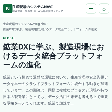
本文へ移動
生産現場のシステムNAVI
⌕
N
生産管理・製造業DX・AI活用の実務メディア
生産現場のシステムNAVI
/
global
/
鉱業DXに学ぶ、製造現場におけるデータ統合プラットフォームの進化
GLOBAL
鉱業DXに学ぶ、製造現場にお
けるデータ統合プラットフォ
ームの進化
鉱業という極めて過酷な環境において、生産管理や安全監視デ
ータを単一のクラウドプラットフォームに統合する動きが加速
しています。この潮流は、同様に複雑なプロセスと現場を持つ
日本の製造業にとっても、データ活用の未来を考える上で重要
な示唆を与えてくれます。鉱業で加速す...