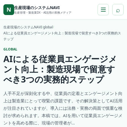
本文へ移動
生産現場のシステムNAVI
⌕
N
生産管理・製造業DX・AI活用の実務メディア
生産現場のシステムNAVI
/
global
/
AIによる従業員エンゲージメント向上：製造現場で留意すべき3つの実務的ス
テップ
GLOBAL
AIによる従業員エンゲージメ
ント向上：製造現場で留意す
べき3つの実務的ステップ
人手不足が深刻化する中、従業員の定着とエンゲージメント向
上は製造業にとって喫緊の課題です。その解決策としてAI活用
が注目されていますが、導入には法務・実務の両面で慎重な検
討が求められます。本稿では、AIを用いて従業員エンゲージメ
ントを高める際に、現場の管理者が...