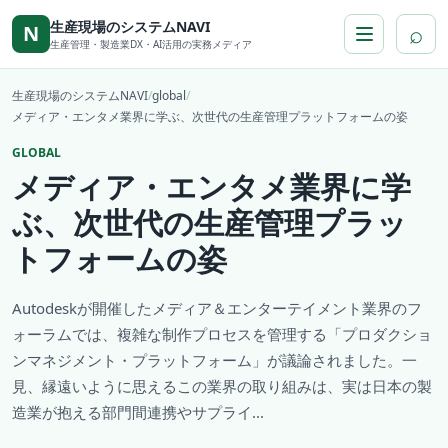
本文へ移動
生産現場のシステムNAVI
⌕
N
生産管理・製造業DX・AI活用の実務メディア
生産現場のシステムNAVI
/
global
/
メディア・エンタメ業界に学ぶ、次世代の生産管理プラットフォームの姿
GLOBAL
メディア・エンタメ業界に学
ぶ、次世代の生産管理プラッ
トフォームの姿
Autodeskが開催したメディア＆エンターテイメント業界のフ
ォーラムでは、複雑な制作プロセスを管理する「プロダクショ
ンマネジメント・プラットフォーム」が議論されました。一
見、縁遠いように思えるこの業界の取り組みは、実は日本の製
造業が抱える部門間連携やサプライ...