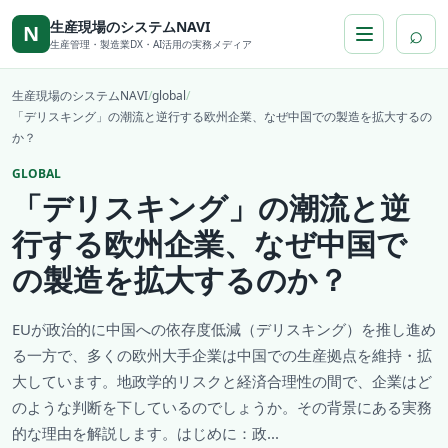
本文へ移動
生産現場のシステムNAVI
⌕
N
生産管理・製造業DX・AI活用の実務メディア
生産現場のシステムNAVI
/
global
/
「デリスキング」の潮流と逆行する欧州企業、なぜ中国での製造を拡大するの
か？
GLOBAL
「デリスキング」の潮流と逆
行する欧州企業、なぜ中国で
の製造を拡大するのか？
EUが政治的に中国への依存度低減（デリスキング）を推し進め
る一方で、多くの欧州大手企業は中国での生産拠点を維持・拡
大しています。地政学的リスクと経済合理性の間で、企業はど
のような判断を下しているのでしょうか。その背景にある実務
的な理由を解説します。はじめに：政...