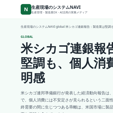
本文へ移動
生産現場のシステムNAVI
N
生産管理・製造業DX・AI活用の実務メディア
生産現場のシステムNAVI
/
global
/
米シカゴ連銀報告：製造業は堅調
GLOBAL
米シカゴ連銀報
堅調も、個人消
明感
米シカゴ連邦準備銀行が発表した経済動向報告は
で、個人消費には不安定さが見られるという二面
終需要の間に生じつつある乖離は、米国市場に製