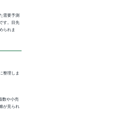
た需要予測
です。目先
められま
に整理しま
指数や小売
離が見られ