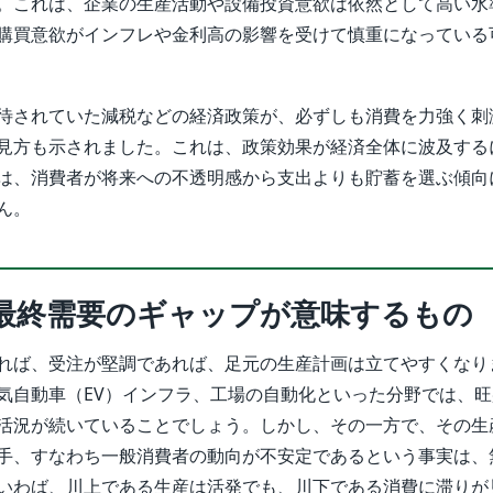
。これは、企業の生産活動や設備投資意欲は依然として高い水
購買意欲がインフレや金利高の影響を受けて慎重になっている
待されていた減税などの経済政策が、必ずしも消費を力強く刺
見方も示されました。これは、政策効果が経済全体に波及する
は、消費者が将来への不透明感から支出よりも貯蓄を選ぶ傾向
ん。
最終需要のギャップが意味するもの
れば、受注が堅調であれば、足元の生産計画は立てやすくなり
気自動車（EV）インフラ、工場の自動化といった分野では、
活況が続いていることでしょう。しかし、その一方で、その生
手、すなわち一般消費者の動向が不安定であるという事実は、
いわば、川上である生産は活発でも、川下である消費に滞りが