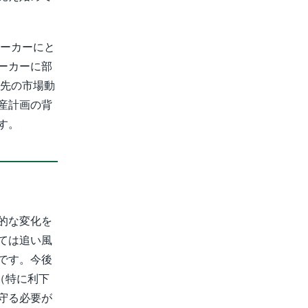
メーカーにと
ーカーに部
の先の市場動
産計画の背
す。
的な変化を
ては追い風
です。今後
（特に利下
守る必要が