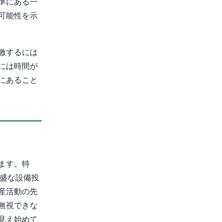
準にある一
可能性を示
激するには
には時間が
にあること
ます。特
旺盛な設備投
産活動の先
無視できな
見え始めて