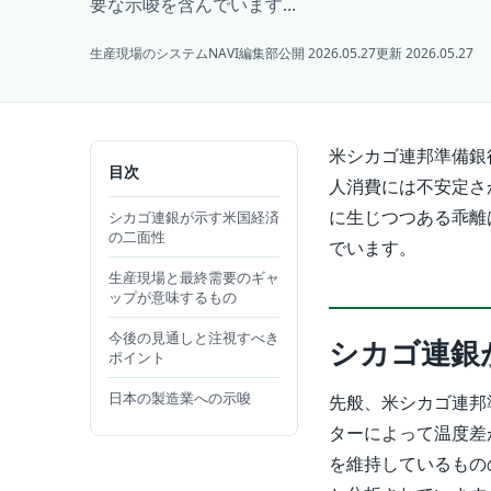
要な示唆を含んでいます...
生産現場のシステムNAVI編集部
公開 2026.05.27
更新 2026.05.27
米シカゴ連邦準備銀
目次
人消費には不安定さ
に生じつつある乖離
シカゴ連銀が示す米国経済
の二面性
でいます。
生産現場と最終需要のギャ
ップが意味するもの
今後の見通しと注視すべき
シカゴ連銀
ポイント
日本の製造業への示唆
先般、米シカゴ連邦
ターによって温度差
を維持しているもの