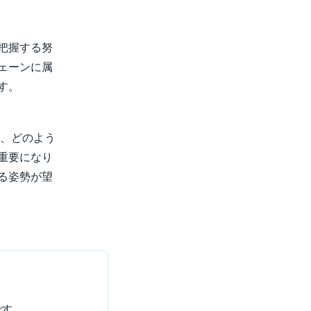
把握する努
ェーンに属
す。
で、どのよう
重要になり
る姿勢が望
です