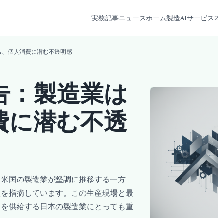
実務記事
ニュース
ホーム
製造AIサービス2
も、個人消費に潜む不透明感
告：製造業は
費に潜む不透
、米国の製造業が堅調に推移する一方
性を指摘しています。この生産現場と最
品を供給する日本の製造業にとっても重