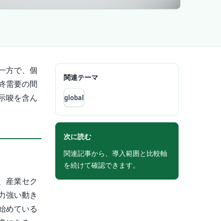
一方で、個
関連テーマ
終需要の間
示唆を含ん
global
次に読む
関連記事から、導入範囲と比較軸
を続けて確認できます。
、産業セク
力強い動き
始めている