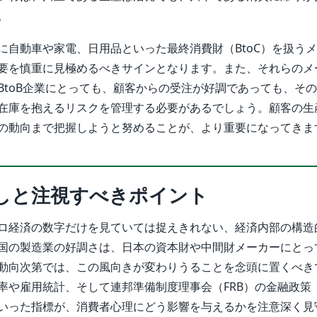
。
に自動車や家電、日用品といった最終消費財（BtoC）を扱う
要を慎重に見極めるべきサインとなります。また、それらのメ
BtoB企業にとっても、顧客からの受注が好調であっても、そ
在庫を抱えるリスクを管理する必要があるでしょう。顧客の生
の動向まで把握しようと努めることが、より重要になってきま
しと注視すべきポイント
ロ経済の数字だけを見ていては捉えきれない、経済内部の構造
国の製造業の好調さは、日本の資本財や中間財メーカーにとっ
動向次第では、この風向きが変わりうることを念頭に置くべき
率や雇用統計、そして連邦準備制度理事会（FRB）の金融政策
いった指標が、消費者心理にどう影響を与えるかを注意深く見