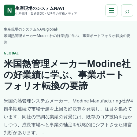
本文へ移動
生産現場のシステムNAVI
⌕
N
生産管理・製造業DX・AI活用の実務メディア
生産現場のシステムNAVI
/
global
/
米国熱管理メーカーModine社の好業績に学ぶ、事業ポートフォリオ転換の要
諦
GLOBAL
米国熱管理メーカーModine社
の好業績に学ぶ、事業ポート
フォリオ転換の要諦
米国の熱管理システムメーカー、Modine Manufacturing社が4
四半期連続で市場予測を上回る好決算を発表し、注目を集めて
います。同社の堅調な業績の背景には、既存のコア技術を活か
しつつ、成長市場へと事業の軸足を戦略的にシフトさせた経営
判断があります。...