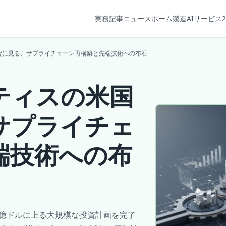
実務記事
ニュース
ホーム
製造AIサービス2
資に見る、サプライチェーン再構築と先端技術への布石
ティスの米国
サプライチェ
端技術への布
0億ドルに上る大規模な投資計画を完了