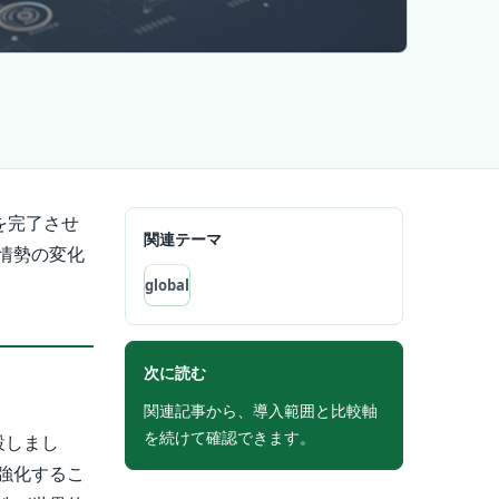
を完了させ
関連テーマ
情勢の変化
global
次に読む
関連記事から、導入範囲と比較軸
を続けて確認できます。
設しまし
強化するこ