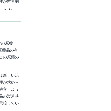
性が世界的
しょう。
けの原薬
は、医薬品の有
この原薬の
は新しい治
理が求めら
確立しよう
品の製造基
示唆してい