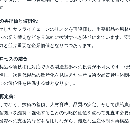
す。
ンの再評価と強靭化:
存したサプライチェーンのリスクを再評価し、重要部品や原材
への切り替えなどを具体的に検討すべき時期に来ています。安
力と並ぶ重要な企業価値となりつつあります。
プロセスの結合:
製品や新技術に対応できる製造基盤への投資が不可欠です。研
携し、次世代製品の量産化を見据えた生産技術や品質管理体制
での優位性を確保する鍵となります。
再定義:
けでなく、技術の蓄積、人材育成、品質の安定、そして供給責
産拠点を維持・強化することの戦略的価値を改めて見直す必要
投資への支援策なども活用しながら、最適な生産体制を再構築