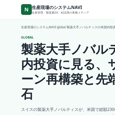
本文へ移動
生産現場のシステムNAVI
N
生産管理・製造業DX・AI活用の実務メディア
生産現場のシステムNAVI
/
global
/
製薬大手ノバルティスの米国内投
GLOBAL
製薬大手ノバル
内投資に見る、
ーン再構築と先
石
スイスの製薬大手ノバルティスが、米国で総額23