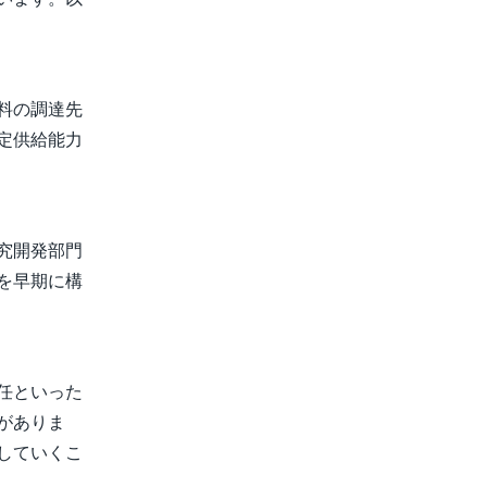
料の調達先
定供給能力
究開発部門
を早期に構
任といった
がありま
していくこ