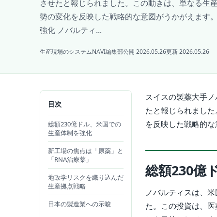
させたと報じられました。この動きは、単なる生
勢の変化を反映した戦略的な意図がうかがえます。
強化 ノバルティ...
生産現場のシステムNAVI編集部
公開 2026.05.26
更新 2026.05.26
スイスの製薬大手ノ
目次
たと報じられました
を反映した戦略的な
総額230億ドル、米国での
生産体制を強化
新工場の焦点は「原薬」と
「RNA治療薬」
総額230
地政学リスクを織り込んだ
生産拠点戦略
ノバルティスは、米
日本の製造業への示唆
た。この投資は、医