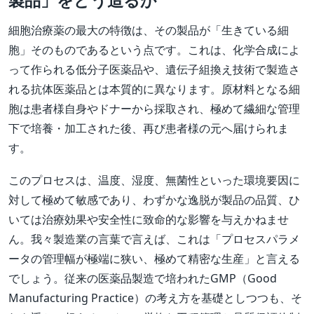
製品」をどう造るか
細胞治療薬の最大の特徴は、その製品が「生きている細
胞」そのものであるという点です。これは、化学合成によ
って作られる低分子医薬品や、遺伝子組換え技術で製造さ
れる抗体医薬品とは本質的に異なります。原材料となる細
胞は患者様自身やドナーから採取され、極めて繊細な管理
下で培養・加工された後、再び患者様の元へ届けられま
す。
このプロセスは、温度、湿度、無菌性といった環境要因に
対して極めて敏感であり、わずかな逸脱が製品の品質、ひ
いては治療効果や安全性に致命的な影響を与えかねませ
ん。我々製造業の言葉で言えば、これは「プロセスパラメ
ータの管理幅が極端に狭い、極めて精密な生産」と言える
でしょう。従来の医薬品製造で培われたGMP（Good
Manufacturing Practice）の考え方を基礎としつつも、そ