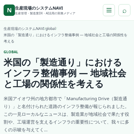
本文へ移動
生産現場のシステムNAVI
⌕
N
生産管理・製造業DX・AI活用の実務メディア
生産現場のシステムNAVI
/
global
/
米国の「製造通り」におけるインフラ整備事例 — 地域社会と工場の関係性を
考える
GLOBAL
米国の「製造通り」における
インフラ整備事例 — 地域社会
と工場の関係性を考える
米国アイオワ州の地方都市で「Manufacturing Drive（製造通
り）」と名付けられた道路のインフラ整備が報じられました。
この一見ローカルなニュースは、製造業が地域社会で果たす役
割や、工場運営を支えるインフラの重要性について、我々に多
くの示唆を与えてく...