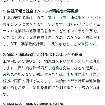
我々が学ぶべき点を以下に整理します。
1. 自社工場と社会インフラの関係性の再認識
工場の安定操業は、道路、電力、水道、通信網といった公
共インフラに大きく依存しています。自社のサプライチェ
ーンや従業員の通勤経路を含め、どのインフラが重要で、
そこにどのような潜在的リスクがあるのかを定期的に評価
し、BCP（事業継続計画）に反映させることが重要です。
2. 物流・通勤経路におけるボトルネックの把握
工場周辺の交通状況は、物流コストや従業員の安全に直結
します。日常的な渋滞箇所や危険な交差点などを把握し、
改善の余地がないか検討することは、生産性向上とリスク
低減の両面で価値があります。自治体の都市計画や道路整
備計画を注視し、変化を事前に予測することも求められま
す。
3. 地域社会・行政との積極的な対話