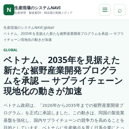
本文へ移動
生産現場のシステムNAVI
⌕
N
生産管理・製造業DX・AI活用の実務メディア
生産現場のシステムNAVI
/
global
/
ベトナム、2035年を見据えた新たな裾野産業開発プログラムを承認 ― サプラ
イチェーン現地化の動きが加速
GLOBAL
ベトナム、2035年を見据えた
新たな裾野産業開発プログラ
ムを承認 ― サプライチェーン
現地化の動きが加速
ベトナム政府は、「2026年から2035年までの裾野産業開発プ
ログラム」を正式に承認しました。この動きは、同国の製造業
基盤を強化し、国内サプライチェーンの競争力を高めることを
目的としています。ベトナムに生産拠点を置く日系企業にとっ