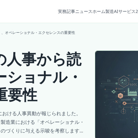
実務記事
ニュース
ホーム
製造AIサービス2
く、オペレーショナル・エクセレンスの重要性
の人事から読
ーショナル・
重要性
 Ltd.における人事異動が報じられました。
な製造業における「オペレーショナル・
づくりに与える示唆を考察します...