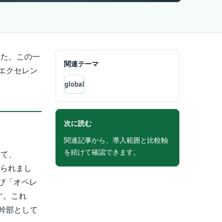
ました。この一
関連テーマ
エクセレン
global
次に読む
関連記事から、導入範囲と比較軸
を続けて確認できます。
いて、
じられまし
よび「オペレ
です。これ
幹部として