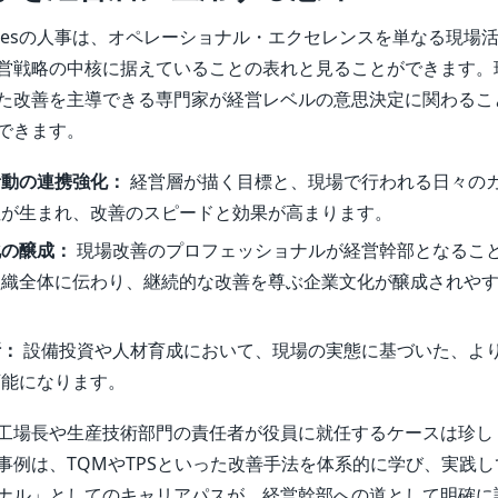
dustriesの人事は、オペレーショナル・エクセレンスを単なる現
営戦略の中核に据えていることの表れと見ることができます。
た改善を主導できる専門家が経営レベルの意思決定に関わるこ
できます。
活動の連携強化：
経営層が描く目標と、現場で行われる日々の
性が生まれ、改善のスピードと効果が高まります。
化の醸成：
現場改善のプロフェッショナルが経営幹部となるこ
組織全体に伝わり、継続的な改善を尊ぶ企業文化が醸成されや
断：
設備投資や人材育成において、現場の実態に基づいた、よ
可能になります。
工場長や生産技術部門の責任者が役員に就任するケースは珍し
事例は、TQMやTPSといった改善手法を体系的に学び、実践
ナル」としてのキャリアパスが、経営幹部への道として明確に