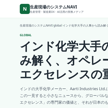
本文へ移動
生産現場のシステムNAVI
N
生産管理・製造業DX・AI活用の実務メディア
生産現場のシステムNAVI
/
global
/
インド化学大手の人事から読み解
GLOBAL
インド化学大手
み解く、オペレ
エクセレンスの
インドの大手化学メーカー、Aarti Industries
この一見すると小さなニュースから、グローバル
エクセレンス」の専門家の価値と、それが日本のもの