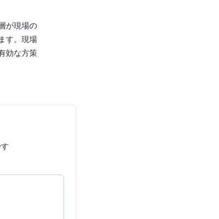
層が現場の
ます。現場
有効な方策
です