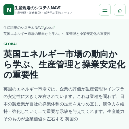
本文へ移動
生産現場のシステムNAVI
⌕
N
生産管理・製造業DX・AI活用の実務メディア
生産現場のシステムNAVI
/
global
/
英国エネルギー市場の動向から学ぶ、生産管理と操業安定化の重要性
GLOBAL
英国エネルギー市場の動向か
ら学ぶ、生産管理と操業安定化
の重要性
英国のエネルギー市場では、企業の評価が生産管理やインフラ
の安定性に大きく左右されています。これは業種を問わず、日
本の製造業が自社の操業体制の足元を見つめ直し、競争力を維
持・強化していく上で重要な示唆を与えてくれます。生産能力
そのものが企業価値を左右する 英国の...