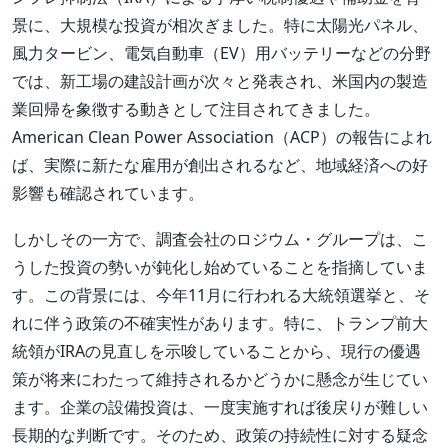
景に、大規模な投資が相次ぎました。特に太陽光パネル、
風力タービン、電気自動車（EV）用バッテリーなどの分野
では、新工場の建設計画が次々と発表され、米国内の製造
業回帰を象徴する動きとして注目されてきました。
American Clean Power Association（ACP）の報告によれ
ば、実際に新たな雇用が創出されるなど、地域経済への好
影響も確認されています。
しかしその一方で、調査会社のロジウム・グループは、こ
うした投資の勢いが鈍化し始めていることを指摘していま
す。この背景には、今年11月に行われる大統領選挙と、そ
れに伴う政策の不確実性があります。特に、トランプ前大
統領がIRAの見直しを示唆していることから、現行の優遇
策が将来にわたって維持されるかどうかに懸念が生じてい
ます。企業の設備投資は、一度実施すれば後戻りが難しい
長期的な判断です。そのため、政策の持続性に対する疑念