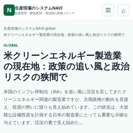
本文へ移動
生産現場のシステムNAVI
⌕
N
生産管理・製造業DX・AI活用の実務メディア
生産現場のシステムNAVI
/
global
/
米クリーンエネルギー製造業の現在地：政策の追い風と政治リスクの狭間で
GLOBAL
米クリーンエネルギー製造業
の現在地：政策の追い風と政治
リスクの狭間で
米国のインフレ抑制法（IRA）を追い風に活況を呈してきたク
リーンエネルギー関連の製造業ですが、次期政権の動向を見据
え、投資の勢いに陰りも見え始めています。この状況は、大規
模な設備投資を計画する日本の製造業にとっても重要な示唆を
与えています。活況の裏で見え始めた...