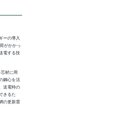
ギーの導入
負荷がかかっ
送電する技
を芯材に用
の鋼心を活
、送電時の
できるた
網の更新需