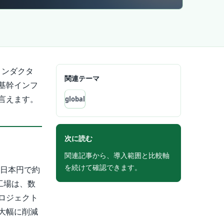
コンダクタ
関連テーマ
基幹インフ
言えます。
global
次に読む
関連記事から、導入範囲と比較軸
を続けて確認できます。
（日本円で約
工場は、数
ロジェクト
大幅に削減