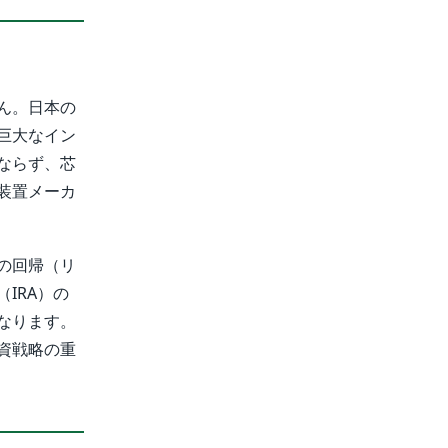
ん。日本の
巨大なイン
ならず、芯
装置メーカ
の回帰（リ
IRA）の
なります。
資戦略の重