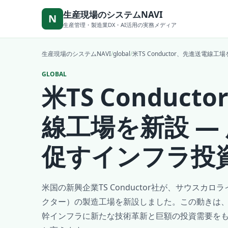
本文へ移動
生産現場のシステムNAVI
N
生産管理・製造業DX・AI活用の実務メディア
生産現場のシステムNAVI
/
global
/
米TS Conductor、先進送電
GLOBAL
米TS Conduc
線工場を新設 ―
促すインフラ投
米国の新興企業TS Conductor社が、サウスカ
クター）の製造工場を新設しました。この動きは
幹インフラに新たな技術革新と巨額の投資需要を