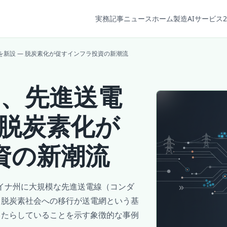
実務記事
ニュース
ホーム
製造AIサービス2
線工場を新設 ― 脱炭素化が促すインフラ投資の新潮流
tor、先進送電
 脱炭素化が
資の新潮流
ロライナ州に大規模な先進送電線（コンダ
、脱炭素社会への移行が送電網という基
もたらしていることを示す象徴的な事例