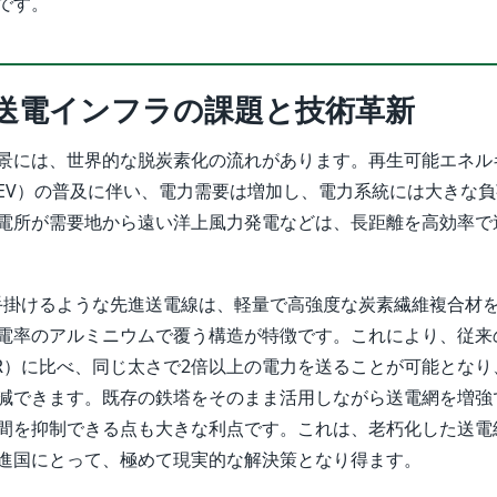
です。
送電インフラの課題と技術革新
景には、世界的な脱炭素化の流れがあります。再生可能エネル
EV）の普及に伴い、電力需要は増加し、電力系統には大きな
電所が需要地から遠い洋上風力発電などは、長距離を高効率で
or社が手掛けるような先進送電線は、軽量で高強度な炭素繊維複合材
電率のアルミニウムで覆う構造が特徴です。これにより、従来
SR）に比べ、同じ太さで2倍以上の電力を送ることが可能となり
減できます。既存の鉄塔をそのまま活用しながら送電網を増強
間を抑制できる点も大きな利点です。これは、老朽化した送電
進国にとって、極めて現実的な解決策となり得ます。