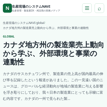
本文へ移動
生産現場のシステムNAVI
⌕
N
生産管理・製造業DX・AI活用の実務メディア
生産現場のシステムNAVI
/
global
/
カナダ地方州の製造業売上動向から学ぶ、外部環境と事業の連動性
GLOBAL
カナダ地方州の製造業売上動向
から学ぶ、外部環境と事業の
連動性
カナダのサスカチュワン州で、製造業の売上高が国内最高の伸
び率を記録したという報道がありました。この一見遠い国のニ
ュースは、グローバルな経済動向が地域の製造業に与える影響
を浮き彫りにしており、我々日本の製造業にとっても示唆に富
む内容です。カナダの一州で見られた製...