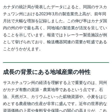
カナダの統計局が発表したデータによると、同国のサスカ
チュワン州における2023年3月の製造業売上高が、前年同
月比で大幅な増加を記録しました。この伸び率はカナダ国
内の州の中で最も高く、同地域の製造業が活況を呈してい
ることを示しています。報道ではトレーラー製造施設が例
として挙げられており、輸送機器関連の需要が旺盛である
ことがうかがえます。
成長の背景にある地域産業の特性
サスカチュワン州の経済を理解する上で重要なのは、同州
がカナダ有数の資源・農業地帯であるという点です。石
油、天然ガス、カリウムといった鉱物資源や、小麦をはじ
めとする農産物の生産が非常に盛んです。近年の世界的な
資源価格の上昇や食料安全保障への関心の高まりが、これ