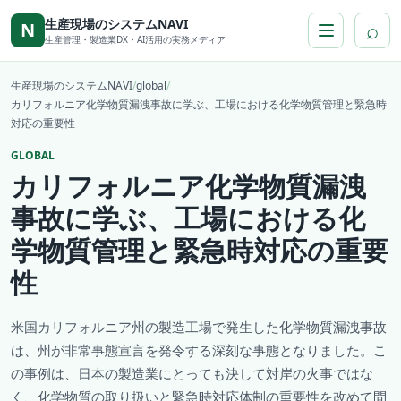
本文へ移動
生産現場のシステムNAVI
⌕
N
生産管理・製造業DX・AI活用の実務メディア
生産現場のシステムNAVI
/
global
/
カリフォルニア化学物質漏洩事故に学ぶ、工場における化学物質管理と緊急時
対応の重要性
GLOBAL
カリフォルニア化学物質漏洩
事故に学ぶ、工場における化
学物質管理と緊急時対応の重要
性
米国カリフォルニア州の製造工場で発生した化学物質漏洩事故
は、州が非常事態宣言を発令する深刻な事態となりました。こ
の事例は、日本の製造業にとっても決して対岸の火事ではな
く、化学物質の取り扱いと緊急時対応体制の重要性を改めて問