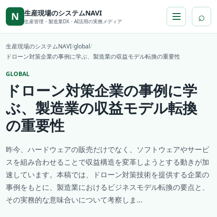
本文へ移動
生産現場のシステムNAVI
⌕
N
生産管理・製造業DX・AI活用の実務メディア
生産現場のシステムNAVI
/
global
/
ドローン対策企業の事例に学ぶ、製造業の収益モデル転換の重要性
GLOBAL
ドローン対策企業の事例に学
ぶ、製造業の収益モデル転換
の重要性
昨今、ハードウェアの販売だけでなく、ソフトウェアやサービ
スを組み合わせることで収益構造を変革しようとする動きが加
速しています。本稿では、ドローン対策技術を提供する企業の
事例をもとに、製造業におけるビジネスモデル転換の要点と、
その実務的な意味合いについて考察しま...