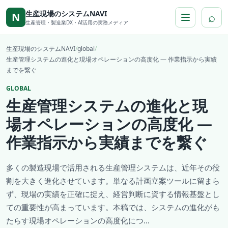
本文へ移動
生産現場のシステムNAVI
⌕
N
生産管理・製造業DX・AI活用の実務メディア
生産現場のシステムNAVI
/
global
/
生産管理システムの進化と現場オペレーションの高度化 ― 作業指示から実績
までを繋ぐ
GLOBAL
生産管理システムの進化と現
場オペレーションの高度化 ―
作業指示から実績までを繋ぐ
多くの製造現場で活用される生産管理システムは、近年その役
割を大きく進化させています。単なる計画立案ツールに留まら
ず、現場の実績を正確に捉え、経営判断に資する情報基盤とし
ての重要性が高まっています。本稿では、システムの進化がも
たらす現場オペレーションの高度化につ...