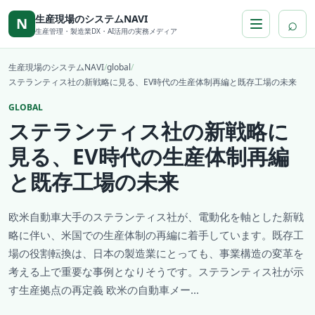
本文へ移動
生産現場のシステムNAVI
⌕
N
生産管理・製造業DX・AI活用の実務メディア
生産現場のシステムNAVI
/
global
/
ステランティス社の新戦略に見る、EV時代の生産体制再編と既存工場の未来
GLOBAL
ステランティス社の新戦略に
見る、EV時代の生産体制再編
と既存工場の未来
欧米自動車大手のステランティス社が、電動化を軸とした新戦
略に伴い、米国での生産体制の再編に着手しています。既存工
場の役割転換は、日本の製造業にとっても、事業構造の変革を
考える上で重要な事例となりそうです。ステランティス社が示
す生産拠点の再定義 欧米の自動車メー...