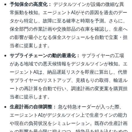
予知保全の高度化：
デジタルツインが設備の微細な異
常振動を検知。エージェントAIがその原因を過去のデー
タから特定し、故障に至る確率と時期を予測。さらに、
保全部門の作業計画や交換部品の在庫を確認し、生産へ
の影響が最小となる保全スケジュールを自動で立案・担
当者に提案します。
サプライチェーンの動的最適化：
サプライヤーの工場
がある地域での悪天候情報をデジタルツインが検知。エ
ージェントAIは、納品遅延リスクを即座に算出し、代替
サプライヤーのリストアップ、見積もりの取得、輸送ル
ートの再計算を自動で行い、調達計画の変更案を購買担
当者に提示します。
生産計画の自律調整：
急な特急オーダーが入った際、
エージェントAIがデジタルツイン上で生産ラインの能力
や現在の負荷状況をシミュレーション。既存の生産計画
への影響を最小限に抑えつつ、特急品を組み込むための