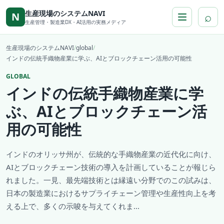
本文へ移動
生産現場のシステムNAVI
⌕
N
生産管理・製造業DX・AI活用の実務メディア
生産現場のシステムNAVI
/
global
/
インドの伝統手織物産業に学ぶ、AIとブロックチェーン活用の可能性
GLOBAL
インドの伝統手織物産業に学
ぶ、AIとブロックチェーン活
用の可能性
インドのオリッサ州が、伝統的な手織物産業の近代化に向け、
AIとブロックチェーン技術の導入を計画していることが報じら
れました。一見、最先端技術とは縁遠い分野でのこの試みは、
日本の製造業におけるサプライチェーン管理や生産性向上を考
える上で、多くの示唆を与えてくれま...