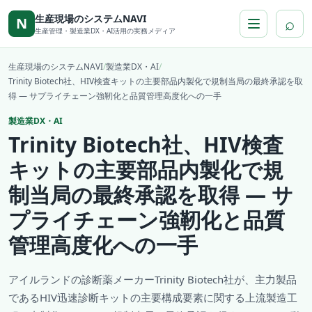
本文へ移動
生産現場のシステムNAVI
⌕
N
生産管理・製造業DX・AI活用の実務メディア
生産現場のシステムNAVI
/
製造業DX・AI
/
Trinity Biotech社、HIV検査キットの主要部品内製化で規制当局の最終承認を取
得 ― サプライチェーン強靭化と品質管理高度化への一手
製造業DX・AI
Trinity Biotech社、HIV検査
キットの主要部品内製化で規
制当局の最終承認を取得 ― サ
プライチェーン強靭化と品質
管理高度化への一手
アイルランドの診断薬メーカーTrinity Biotech社が、主力製品
であるHIV迅速診断キットの主要構成要素に関する上流製造工