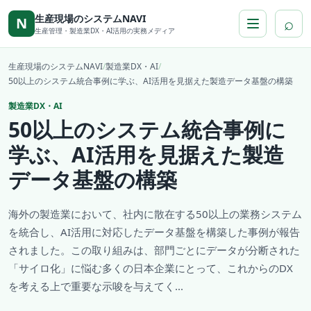
本文へ移動
生産現場のシステムNAVI
⌕
N
生産管理・製造業DX・AI活用の実務メディア
生産現場のシステムNAVI
/
製造業DX・AI
/
50以上のシステム統合事例に学ぶ、AI活用を見据えた製造データ基盤の構築
製造業DX・AI
50以上のシステム統合事例に
学ぶ、AI活用を見据えた製造
データ基盤の構築
海外の製造業において、社内に散在する50以上の業務システム
を統合し、AI活用に対応したデータ基盤を構築した事例が報告
されました。この取り組みは、部門ごとにデータが分断された
「サイロ化」に悩む多くの日本企業にとって、これからのDX
を考える上で重要な示唆を与えてく...