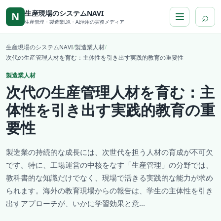
本文へ移動
生産現場のシステムNAVI
⌕
N
生産管理・製造業DX・AI活用の実務メディア
生産現場のシステムNAVI
/
製造業人材
/
次代の生産管理人材を育む：主体性を引き出す実践的教育の重要性
製造業人材
次代の生産管理人材を育む：主
体性を引き出す実践的教育の重
要性
製造業の持続的な成長には、次世代を担う人材の育成が不可欠
です。特に、工場運営の中核をなす「生産管理」の分野では、
教科書的な知識だけでなく、現場で活きる実践的な能力が求め
られます。海外の教育現場からの報告は、学生の主体性を引き
出すアプローチが、いかに学習効果と意...