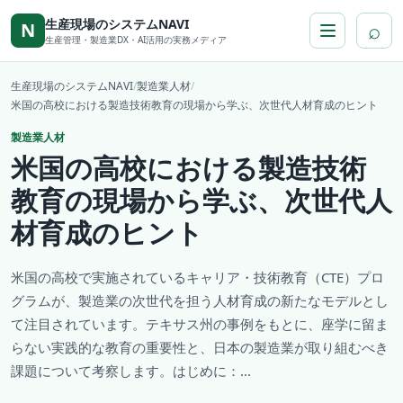
本文へ移動
生産現場のシステムNAVI
⌕
N
生産管理・製造業DX・AI活用の実務メディア
生産現場のシステムNAVI
/
製造業人材
/
米国の高校における製造技術教育の現場から学ぶ、次世代人材育成のヒント
製造業人材
米国の高校における製造技術
教育の現場から学ぶ、次世代人
材育成のヒント
米国の高校で実施されているキャリア・技術教育（CTE）プロ
グラムが、製造業の次世代を担う人材育成の新たなモデルとし
て注目されています。テキサス州の事例をもとに、座学に留ま
らない実践的な教育の重要性と、日本の製造業が取り組むべき
課題について考察します。はじめに：...