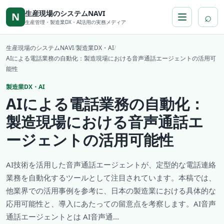
本文へ移動
生産現場のシステムNAVI
⌕
N
生産管理・製造業DX・AI活用の実務メディア
生産現場のシステムNAVI
/
製造業DX・AI
/
AIによる電話業務の自動化：製造現場における音声通話エージェントの活用可
能性
製造業DX・AI
AIによる電話業務の自動化：
製造現場における音声通話エ
ージェントの活用可能性
AI技術を活用した音声通話エージェントが、定型的な電話連絡
業務を自動化するツールとして注目されています。本稿では、
他業界での活用事例を参考に、日本の製造業における具体的な
応用可能性と、導入にあたっての留意点を考察します。AI音声
通話エージェントとは AI音声通...