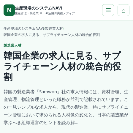
本文へ移動
生産現場のシステムNAVI
⌕
N
生産管理・製造業DX・AI活用の実務メディア
生産現場のシステムNAVI
/
製造業人材
/
韓国企業の求人に見る、サプライチェーン人材の統合的役割
製造業人材
韓国企業の求人に見る、サプ
ライチェーン人材の統合的役
割
韓国の製造業者「Samwon」社の求人情報には、資材管理、生
産管理、物流管理といった職務が並列で記載されています。こ
の一見シンプルな求人から、現代の製造業、特にサプライチェ
ーン管理において求められる人材像の変化と、日本の製造業が
学ぶべき組織運営のヒントを読み解...