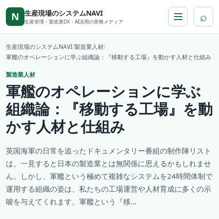
本文へ移動
生産現場のシステムNAVI
⌕
N
生産管理・製造業DX・AI活用の実務メディア
生産現場のシステムNAVI
/
製造業人材
/
軍艦のオペレーションに学ぶ組織論：『移動する工場』を動かす人材と仕組み
製造業人材
軍艦のオペレーションに学ぶ
組織論：『移動する工場』を動
かす人材と仕組み
英国海軍の日常を追ったドキュメンタリー番組の制作陣リスト
は、一見すると日本の製造業とは無関係に思えるかもしれませ
ん。しかし、軍艦という極めて複雑なシステムを24時間体制で
運用する組織の姿は、私たちの工場運営や人材育成に多くの示
唆を与えてくれます。軍艦という『移...