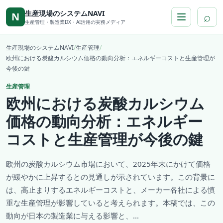
本文へ移動
生産現場のシステムNAVI
⌕
N
生産管理・製造業DX・AI活用の実務メディア
生産現場のシステムNAVI
/
生産管理
/
欧州における炭酸カルシウム価格の動向分析：エネルギーコストと生産管理が
今後の鍵
生産管理
欧州における炭酸カルシウム
価格の動向分析：エネルギー
コストと生産管理が今後の鍵
欧州の炭酸カルシウム市場において、2025年末にかけて価格
が緩やかに上昇するとの見通しが示されています。この背景に
は、高止まりするエネルギーコストと、メーカー各社による慎
重な生産管理が影響していると考えられます。本稿では、この
動向が日本の製造業に与える影響と、...