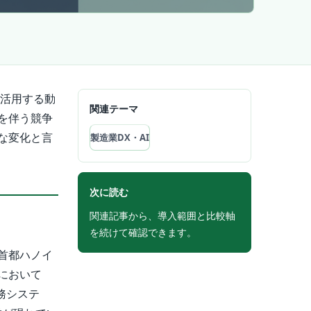
に活用する動
関連テーマ
を伴う競争
な変化と言
製造業DX・AI
次に読む
関連記事から、導入範囲と比較軸
を続けて確認できます。
首都ハノイ
において
務システ