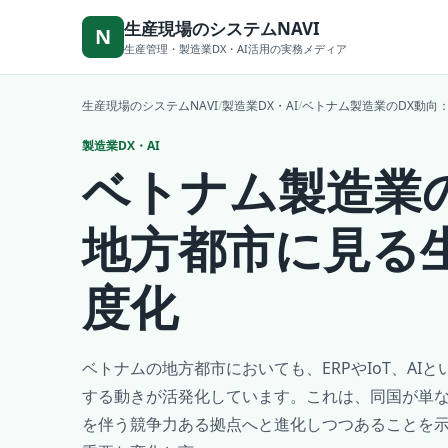
本文へ移動
生産現場のシステムNAVI
N
生産管理・製造業DX・AI活用の実務メディア
生産現場のシステムNAVI
/
製造業DX・AI
/
ベトナム製造業のDX動向
製造業DX・AI
ベトナム製造業
地方都市に見る
度化
ベトナムの地方都市においても、ERPやIoT、AI
する動きが活発化しています。これは、同国が単
を伴う競争力ある拠点へと進化しつつあることを