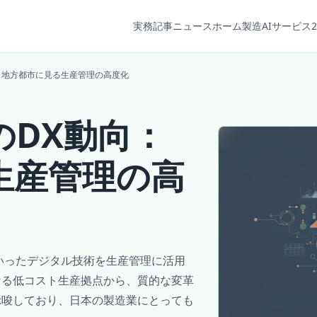
実務記事
ニュース
ホーム
製造AIサービス2
：地方都市に見る生産管理の高度化
のDX動向：
生産管理の高
といったデジタル技術を生産管理に活用
なる低コスト生産拠点から、質的な変革
示唆しており、日本の製造業にとっても