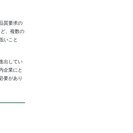
品質要求の
など、複数の
低いこと
進出してい
内企業にと
必要があり