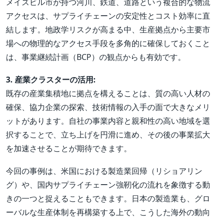
メイズビル市が持つ河川、鉄道、道路という複合的な物流
アクセスは、サプライチェーンの安定性とコスト効率に直
結します。地政学リスクが高まる中、生産拠点から主要市
場への物理的なアクセス手段を多角的に確保しておくこと
は、事業継続計画（BCP）の観点からも有効です。
3. 産業クラスターの活用:
既存の産業集積地に拠点を構えることは、質の高い人材の
確保、協力企業の探索、技術情報の入手の面で大きなメリ
ットがあります。自社の事業内容と親和性の高い地域を選
択することで、立ち上げを円滑に進め、その後の事業拡大
を加速させることが期待できます。
今回の事例は、米国における製造業回帰（リショアリン
グ）や、国内サプライチェーン強靭化の流れを象徴する動
きの一つと捉えることもできます。日本の製造業も、グロ
ーバルな生産体制を再構築する上で、こうした海外の動向