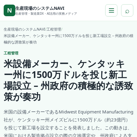
本文へ移動
生産現場のシステムNAVI
⌕
N
生産管理・製造業DX・AI活用の実務メディア
生産現場のシステムNAVI
/
工程管理
/
米設備メーカー、ケンタッキー州に1500万ドルを投じ新工場設立 – 州政府の積
極的な誘致策が奏功
工程管理
米設備メーカー、ケンタッキ
ー州に1500万ドルを投じ新工
場設立 – 州政府の積極的な誘致
策が奏功
米国の設備メーカーであるMidwest Equipment Manufacturing
社が、ケンタッキー州メイズビルに1500万ドル（約23億円）
を投じて新工場を設立することを発表しました。この動きは、
米国における製造拠点設立の際の立地選定や、州政府による支