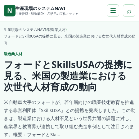
本文へ移動
生産現場のシステムNAVI
⌕
N
生産管理・製造業DX・AI活用の実務メディア
生産現場のシステムNAVI
/
製造業人材
/
フォードとSkillsUSAの提携に見る、米国の製造業における次世代人材育成の動
向
製造業人材
フォードとSkillsUSAの提携に
見る、米国の製造業における
次世代人材育成の動向
米自動車大手のフォードが、若年層向けの職業技術教育を推進
する非営利団体「SkillsUSA」との提携を発表しました。この動
きは、製造業における人材不足という世界共通の課題に対し、
産業界と教育界が連携して取り組む先進事例として注目されま
す。概要：フォードとSki...