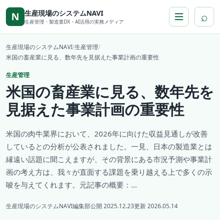
本文へ移動
生産現場のシステムNAVI
⌕
N
生産管理・製造業DX・AI活用の実務メディア
生産現場のシステムNAVI
/
生産管理
/
米国の畜産業に見る、数年先を見据えた事業計画の重要性
生産管理
米国の畜産業に見る、数年先を
見据えた事業計画の重要性
米国の肉牛業界において、2026年に向けた収益見通しが改善
しているとの分析が公表されました。一見、日本の製造業とは
縁遠い話題に聞こえますが、その背景にある市況予測や事業計
画の考え方は、我々が直面する課題を乗り越える上で多くの示
唆を与えてくれます。元記事の概要：...
生産現場のシステムNAVI編集部
公開 2025.12.23
更新 2026.05.14