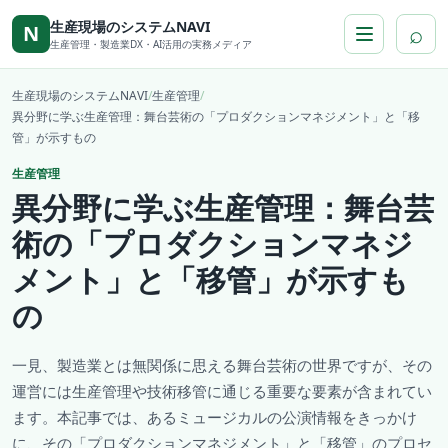
本文へ移動
生産現場のシステムNAVI
⌕
N
生産管理・製造業DX・AI活用の実務メディア
生産現場のシステムNAVI
/
生産管理
/
異分野に学ぶ生産管理：舞台芸術の「プロダクションマネジメント」と「移
管」が示すもの
生産管理
異分野に学ぶ生産管理：舞台芸
術の「プロダクションマネジ
メント」と「移管」が示すも
の
一見、製造業とは無関係に思える舞台芸術の世界ですが、その
運営には生産管理や技術移管に通じる重要な要素が含まれてい
ます。本記事では、あるミュージカルの公演情報をきっかけ
に、その「プロダクションマネジメント」と「移管」のプロセ