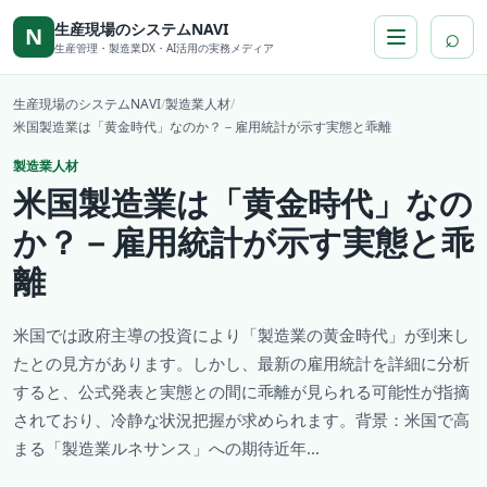
本文へ移動
生産現場のシステムNAVI
⌕
N
生産管理・製造業DX・AI活用の実務メディア
生産現場のシステムNAVI
/
製造業人材
/
米国製造業は「黄金時代」なのか？－雇用統計が示す実態と乖離
製造業人材
米国製造業は「黄金時代」なの
か？－雇用統計が示す実態と乖
離
米国では政府主導の投資により「製造業の黄金時代」が到来し
たとの見方があります。しかし、最新の雇用統計を詳細に分析
すると、公式発表と実態との間に乖離が見られる可能性が指摘
されており、冷静な状況把握が求められます。背景：米国で高
まる「製造業ルネサンス」への期待近年...