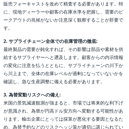
販売フォーキャストを改めて精査する必要があります。特
に、現地ディーラーや顧客の在庫水準を把握し、需要のピ
ークアウトの兆候がないか注意深く観察することが肝要で
す。
2. サプライチェーン全体での在庫管理の徹底:
最終製品の需要が鈍化すれば、その影響は部品や素材を供
給するサプライヤーへと遡及します。顧客からの内示情報
の変化に注意を払うとともに、サプライチェーンの川下か
ら川上まで、全体の在庫レベルが過剰になっていないかを
確認し、急な生産調整に備える必要があります。
3. 為替変動リスクへの備え:
米国の景気減速観測が強まると、市場では将来的な利下げ
が意識され、為替が円高ドル安方向へ変動する可能性があ
ります。輸出企業にとっては採算が悪化する要因となるた
め、為替予約などのリスクヘッジ策が適切に講じられてい