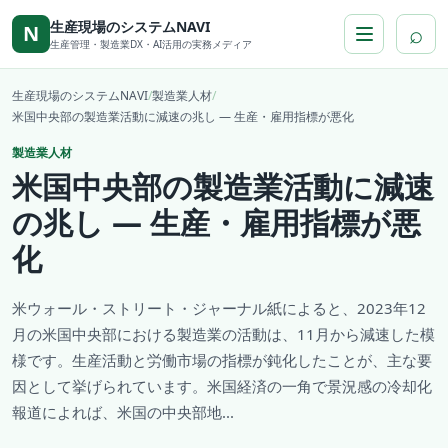
本文へ移動
生産現場のシステムNAVI
⌕
N
生産管理・製造業DX・AI活用の実務メディア
生産現場のシステムNAVI
/
製造業人材
/
米国中央部の製造業活動に減速の兆し ― 生産・雇用指標が悪化
製造業人材
米国中央部の製造業活動に減速
の兆し ― 生産・雇用指標が悪
化
米ウォール・ストリート・ジャーナル紙によると、2023年12
月の米国中央部における製造業の活動は、11月から減速した模
様です。生産活動と労働市場の指標が鈍化したことが、主な要
因として挙げられています。米国経済の一角で景況感の冷却化
報道によれば、米国の中央部地...