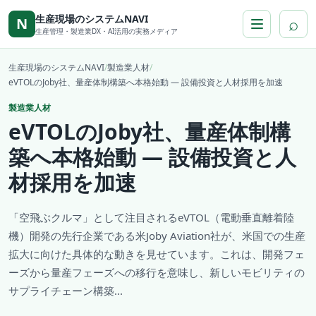
本文へ移動
生産現場のシステムNAVI
⌕
N
生産管理・製造業DX・AI活用の実務メディア
生産現場のシステムNAVI
/
製造業人材
/
eVTOLのJoby社、量産体制構築へ本格始動 ― 設備投資と人材採用を加速
製造業人材
eVTOLのJoby社、量産体制構
築へ本格始動 ― 設備投資と人
材採用を加速
「空飛ぶクルマ」として注目されるeVTOL（電動垂直離着陸
機）開発の先行企業である米Joby Aviation社が、米国での生産
拡大に向けた具体的な動きを見せています。これは、開発フェ
ーズから量産フェーズへの移行を意味し、新しいモビリティの
サプライチェーン構築...