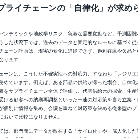
プライチェーンの「自律化」が求め
パンデミックや地政学リスク、急激な需要変動など、予測困難
うした状況下では、過去のデータと固定的なルールに基づく従
チェーン計画は、現実の変化に追従できず、過剰在庫や欠品と
なります。
ェーンは、こうした不確実性への対応力、すなわち「レジリエ
秘めています。例えば、ある部品の供給が滞った場合、自律化
響をサプライチェーン全体で評価し、代替供給元の探索、生産
受ける顧客への納期再調整といった一連の対応策を自ら立案・
が個別に情報を集め、会議を重ねて対応策を決める従来型のプ
において比較になりません。
ては、部門間にデータが散在する「サイロ化」や、属人化した