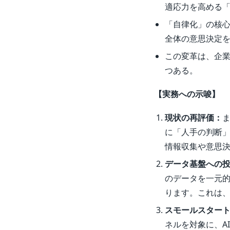
適応力を高める
「自律化」の核心
全体の意思決定
この変革は、企
つある。
【実務への示唆】
現状の再評価：
に「人手の判断
情報収集や意思
データ基盤への
のデータを一元
ります。これは
スモールスター
ネルを対象に、A