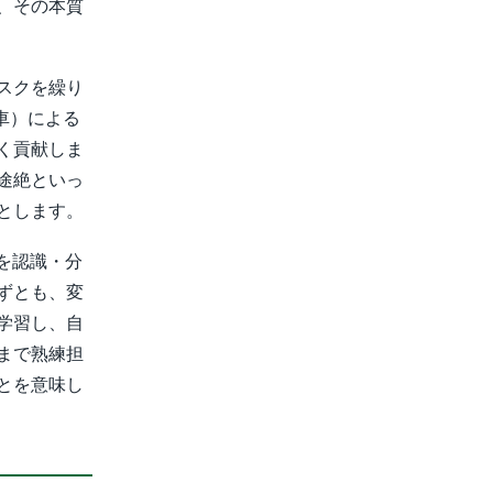
、その本質
スクを繰り
車）による
く貢献しま
途絶といっ
とします。
を認識・分
ずとも、変
学習し、自
まで熟練担
とを意味し