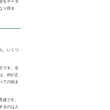
壁をデータ
なり得ま
ん。いくつ
欠です。生
、AIが正
べての始ま
育成です。
するのは人