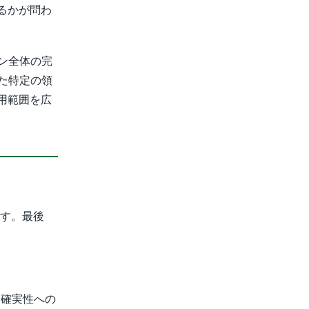
るかが問わ
ン全体の完
た特定の領
用範囲を広
ます。最後
不確実性への