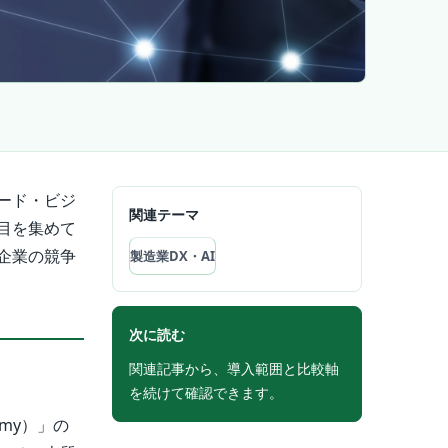
バード・ビジ
関連テーマ
目を集めて
企業の競争
製造業DX・AI
次に読む
関連記事から、導入範囲と比較軸
を続けて確認できます。
omy）」の