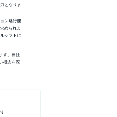
進力となりま
ション遂行能
が求められま
キルシフトに
ます。自社
い概念を深
です