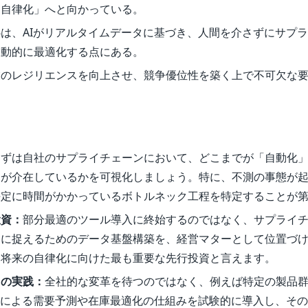
「自律化」へと向かっている。
は、AIがリアルタイムデータに基づき、人間を介さずにサプ
を動的に最適化する点にある。
業のレジリエンスを向上させ、競争優位性を築く上で不可欠な
まずは自社のサプライチェーンにおいて、どこまでが「自動化
」が介在しているかを可視化しましょう。特に、不測の事態が
決定に時間がかかっているボトルネック工程を特定することが
投資：
部分最適のツール導入に終始するのではなく、サプライ
的に捉えるためのデータ基盤構築を、経営マターとして位置づ
、将来の自律化に向けた最も重要な先行投資と言えます。
トの実践：
全社的な変革を待つのではなく、例えば特定の製品
Iによる需要予測や在庫最適化の仕組みを試験的に導入し、そ