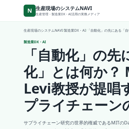
本文へ移動
生産現場のシステムNAVI
N
生産管理・製造業DX・AI活用の実務メディア
生産現場のシステムNAVI
/
製造業DX・AI
/
「自動化」の先にある「自律化
製造業DX・AI
「自動化」の先
化」とは何か？ MIT
Levi教授が提
プライチェーン
サプライチェーン研究の世界的権威であるMITのDavid