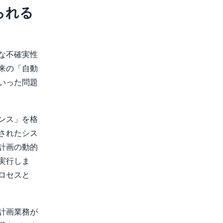
られる
な不確実性
来の「自動
いった問題
ンス」を格
されたシス
計画の動的
実行しま
ロセスと
計画業務が