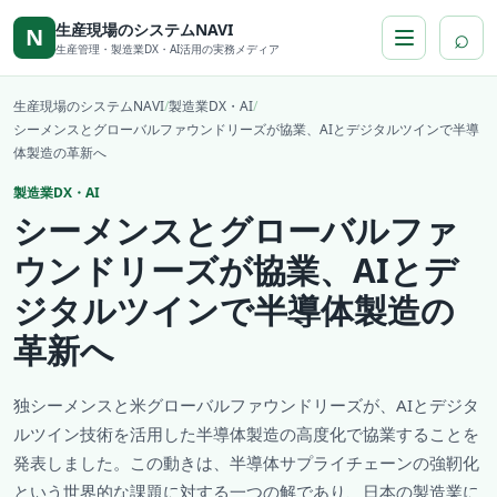
本文へ移動
生産現場のシステムNAVI
⌕
N
生産管理・製造業DX・AI活用の実務メディア
生産現場のシステムNAVI
/
製造業DX・AI
/
シーメンスとグローバルファウンドリーズが協業、AIとデジタルツインで半導
体製造の革新へ
製造業DX・AI
シーメンスとグローバルファ
ウンドリーズが協業、AIとデ
ジタルツインで半導体製造の
革新へ
独シーメンスと米グローバルファウンドリーズが、AIとデジタ
ルツイン技術を活用した半導体製造の高度化で協業することを
発表しました。この動きは、半導体サプライチェーンの強靭化
という世界的な課題に対する一つの解であり、日本の製造業に